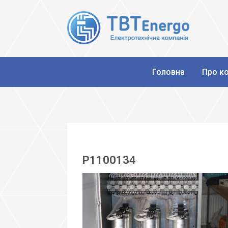
Головна
Про к
P1100134